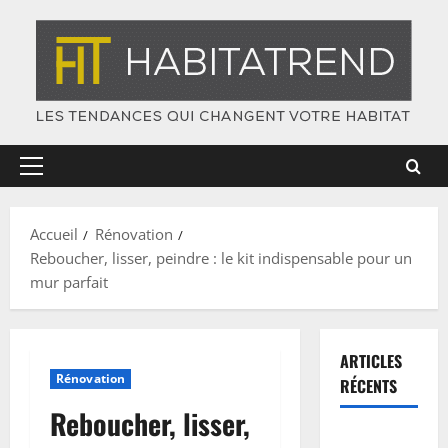
Skip
to
content
Primary
Menu
Accueil
Rénovation
Reboucher, lisser, peindre : le kit indispensable pour un
mur parfait
ARTICLES
Rénovation
RÉCENTS
Reboucher, lisser,
Plinthes :