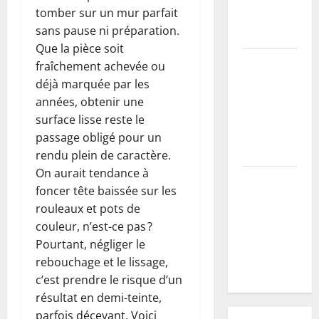
tomber sur un mur parfait
pour un
sans pause ni préparation.
mur parfait
Que la pièce soit
Mirabellier :
fraîchement achevée ou
comment
déjà marquée par les
stimuler la
années, obtenir une
fructification
surface lisse reste le
après la
passage obligé pour un
taille
rendu plein de caractère.
On aurait tendance à
Vers blancs
foncer tête baissée sur les
:
rouleaux et pots de
comprendre
couleur, n’est-ce pas ?
leur cycle
Pourtant, négliger le
pour mieux
rebouchage et le lissage,
les éliminer
c’est prendre le risque d’un
résultat en demi-teinte,
parfois décevant. Voici