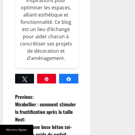
inspirations pour
optimiser les espaces,
alliant esthétique et
fonctionnalité. Ce blog
est un lieu d’échange
pour aider chacun à
concrétiser ses projets
de décoration et
d’aménagement.
Tweetez
Épingle
Partagez
P
Previous:
Mirabellier : comment stimuler
o
la fructification après la taille
Next:
s
Installer une buse béton soi-
Mentions légales
même : le guide du parfait