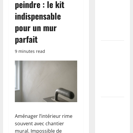
peindre : le kit
les 5 colles
les plus
indispensable
efficaces
pour un mur
testées et
comparées
parfait
Installer
9 minutes read
une buse
béton soi-
même : le
guide du
parfait
bricoleur
Reboucher,
lisser,
Aménager l’intérieur rime
peindre : le
souvent avec chantier
kit
mural. Impossible de
indispensable