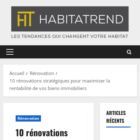
Skip
to
content
Primary
Menu
Accueil
Rénovation
10 rénovations stratégiques pour maximiser la
rentabilité de vos biens immobiliers
ARTICLES
Rénovation
RÉCENTS
10 rénovations
Plinthes :