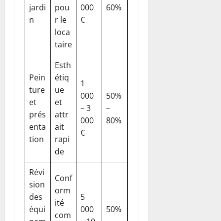
jardi
pou
000
60%
n
r le
€
loca
taire
Esth
Pein
étiq
1
ture
ue
000
50%
et
et
– 3
–
prés
attr
000
80%
enta
ait
€
tion
rapi
de
Révi
Conf
sion
orm
des
5
ité
équi
000
50%
com