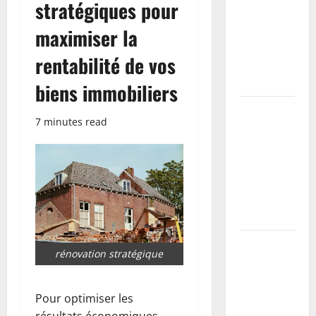
stratégiques pour
les 5 colles
les plus
maximiser la
efficaces
rentabilité de vos
testées et
comparées
biens immobiliers
Installer
7 minutes read
une buse
béton soi-
même : le
guide du
parfait
bricoleur
Reboucher,
rénovation stratégique
lisser,
peindre : le
kit
Pour optimiser les
indispensable