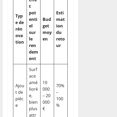
t
pot
Esti
Typ
enti
Bud
mat
e de
el
get
ion
rén
sur
moy
du
ova
le
en
reto
tion
ren
ur
dem
ent
Surf
ace
amé
10
Ajou
70%
lioré
000
t de
–
e,
– 20
pièc
100
bien
000
e
%
plus
€
attr