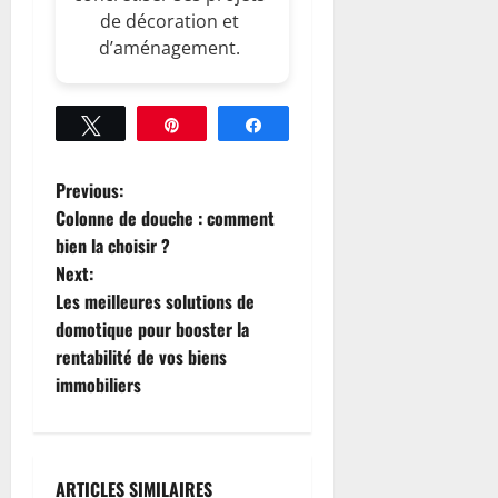
de décoration et
d’aménagement.
Tweetez
Épingle
Partagez
P
Previous:
Colonne de douche : comment
o
bien la choisir ?
Next:
s
Les meilleures solutions de
t
domotique pour booster la
rentabilité de vos biens
n
immobiliers
a
v
ARTICLES SIMILAIRES