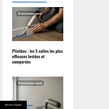
i
g
8 minutes read
a
t
Rénovation
i
Plinthes : les 5 colles les plus
o
efficaces testées et
comparées
n
9 minutes read
Mentions légales
Rénovation