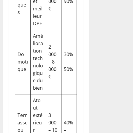
et
000
90%
que
meil
€
s
leur
DPE
Amé
liora
2
tion
Do
000
30%
tech
moti
– 8
–
nolo
que
000
50%
giqu
€
e du
bien
Ato
ut
Terr
exté
3
asse
rieu
000
40%
ou
r
– 10
–