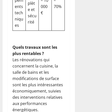
pem
– 10
–
plèt
ents
000
70%
e et
tech
€
sécu
niqu
rité
es
Quels travaux sont les
plus rentables ?
Les rénovations qui
concernent la cuisine, la
salle de bains et les
modifications de surface
sont les plus intéressantes
économiquement, suivies
des interventions relatives
aux performances
énergétiques.