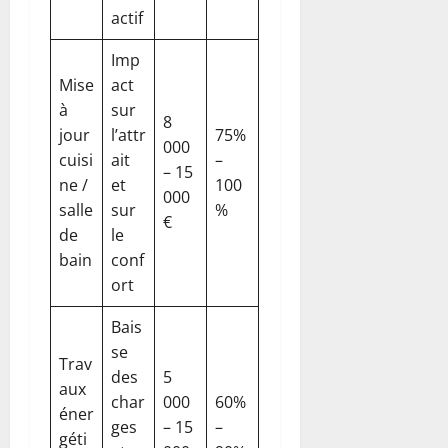
actif
Imp
Mise
act
à
sur
8
jour
l’attr
75%
000
cuisi
ait
–
– 15
ne /
et
100
000
salle
sur
%
€
de
le
bain
conf
ort
Bais
se
Trav
des
5
aux
char
000
60%
éner
ges
– 15
–
géti