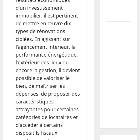
résultats économiques
pour un
d’un investissement
mur parfait
immobilier, il est pertinent
de mettre en œuvre dix
Mirabellier :
types de rénovations
comment
ciblées. En agissant sur
stimuler la
l’agencement intérieur, la
fructification
performance énergétique,
après la
l’extérieur des lieux ou
taille
encore la gestion, il devient
possible de valoriser le
Vers blancs
bien, de maîtriser les
:
dépenses, de proposer des
comprendre
caractéristiques
leur cycle
attrayantes pour certaines
pour mieux
catégories de locataires et
les éliminer
d’accéder à certains
dispositifs fiscaux