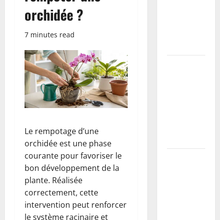
les plus
orchidée ?
efficaces
testées et
7 minutes read
comparées
Installer
une buse
béton soi-
même : le
guide du
parfait
Le rempotage d’une
bricoleur
orchidée est une phase
courante pour favoriser le
Reboucher,
bon développement de la
lisser,
plante. Réalisée
peindre : le
correctement, cette
kit
intervention peut renforcer
indispensable
le système racinaire et
pour un