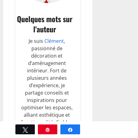
Quelques mots sur
l'auteur
Je suis
Clément
,
passionné de
décoration et
d’aménagement
intérieur. Fort de
plusieurs années
d’expérience, je
partage conseils et
inspirations pour
optimiser les espaces,
alliant esthétique et
fonctionnalité. Ce blog
est un lieu d’échange
Tweetez
Épingle
Partagez
Mentions légales
pour aider chacun à