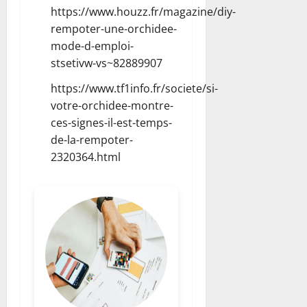
https://www.houzz.fr/magazine/diy-
rempoter-une-orchidee-
mode-d-emploi-
stsetivw-vs~82889907
https://www.tf1info.fr/societe/si-
votre-orchidee-montre-
ces-signes-il-est-temps-
de-la-rempoter-
2320364.html