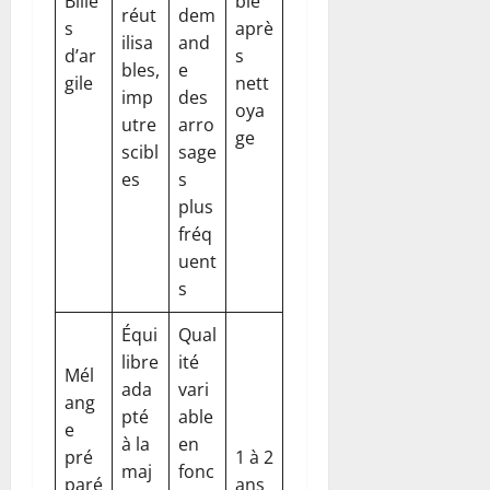
Bille
ble
réut
dem
s
aprè
ilisa
and
d’ar
s
bles,
e
gile
nett
imp
des
oya
utre
arro
ge
scibl
sage
es
s
plus
fréq
uent
s
Équi
Qual
libre
ité
Mél
ada
vari
ang
pté
able
e
à la
en
pré
1 à 2
maj
fonc
paré
ans