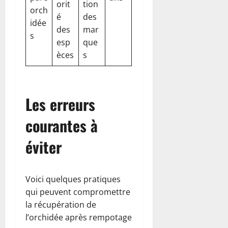
orit
tion
orch
é
des
idée
des
mar
s
esp
que
èces
s
Les erreurs
courantes à
éviter
Voici quelques pratiques
qui peuvent compromettre
la récupération de
l’orchidée après rempotage