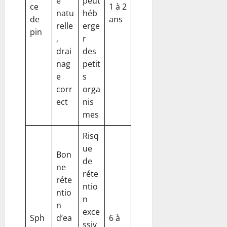
e
peut
ce
1 à 2
natu
héb
de
ans
relle
erge
pin
,
r
drai
des
nag
petit
e
s
corr
orga
ect
nis
mes
Risq
ue
Bon
de
ne
réte
réte
ntio
ntio
n
n
exce
Sph
d’ea
6 à
ssiv