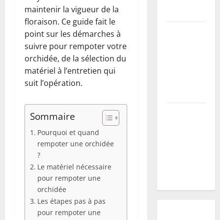
maintenir la vigueur de la
mur parfait
floraison. Ce guide fait le
Mirabellier :
point sur les démarches à
comment
suivre pour rempoter votre
stimuler la
orchidée, de la sélection du
fructification
matériel à l’entretien qui
après la
suit l’opération.
taille
Vers blancs
Sommaire
:
Pourquoi et quand
comprendre
rempoter une orchidée
leur cycle
?
pour mieux
Le matériel nécessaire
les éliminer
pour rempoter une
orchidée
Les étapes pas à pas
pour rempoter une