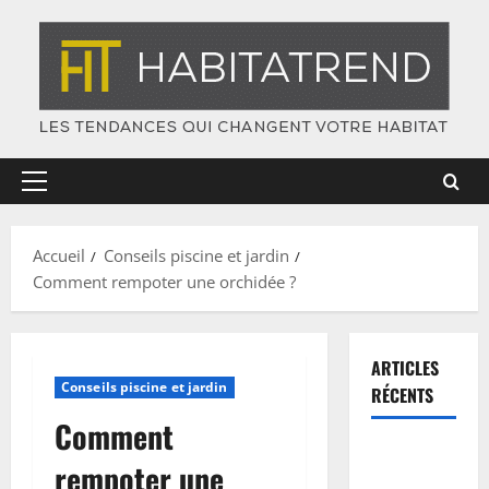
Skip
to
content
Primary
Menu
Accueil
Conseils piscine et jardin
Comment rempoter une orchidée ?
ARTICLES
Conseils piscine et jardin
RÉCENTS
Comment
Plinthes :
rempoter une
les 5 colles