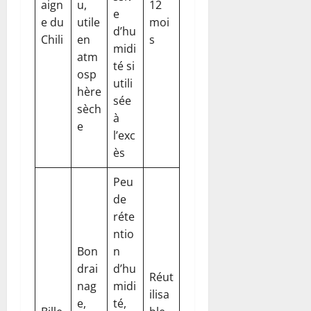
aign
u,
12
e
e du
utile
moi
d’hu
Chili
en
s
midi
atm
té si
osp
utili
hère
sée
sèch
à
e
l’exc
ès
Peu
de
réte
ntio
Bon
n
drai
d’hu
Réut
nag
midi
ilisa
e,
té,