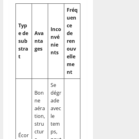
Fréq
uen
Typ
ce
Inco
e de
Ava
de
nvé
sub
nta
ren
nie
stra
ges
ouv
nts
t
elle
me
nt
Se
Bon
dégr
ne
ade
aéra
avec
tion,
le
stru
tem
ctur
ps,
Écor