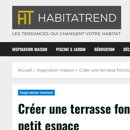
Skip
to
content
INSPIRATION MAISON
PISCINE & JARDIN
RÉNOVATION
DÉC
Accueil
Inspiration maison
Créer une terrasse fonct
Inspiration maison
Créer une terrasse fo
petit espace