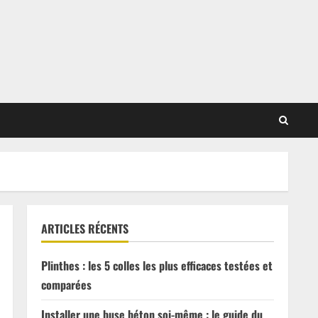
ARTICLES RÉCENTS
Plinthes : les 5 colles les plus efficaces testées et
comparées
Installer une buse béton soi-même : le guide du