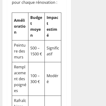
pour chaque rénovation :
Budge
Impac
Améli
t
t
oratio
moye
estim
n
n
é
Peintu
500 –
Signific
re des
1500 €
atif
murs
Rempl
aceme
100 –
Modér
nt des
300 €
é
poigné
es
Rafraîc