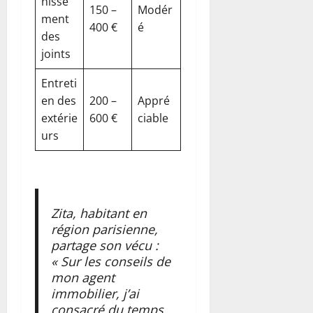
hisse
150 –
Modér
ment
400 €
é
des
joints
Entreti
en des
200 –
Appré
extérie
600 €
ciable
urs
Zita, habitant en
région parisienne,
partage son vécu :
« Sur les conseils de
mon agent
immobilier, j’ai
consacré du temps