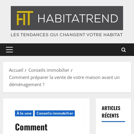
Skip
to
content
Primary
Menu
Accueil
Conseils immobilier
Comment préparer la vente de votre maison avant un
déménagement ?
ARTICLES
À la une
Conseils immobilier
RÉCENTS
Comment
Plinthes :