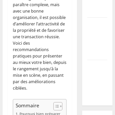
paraître complexe, mais
pour un
avec une bonne
mur parfait
organisation, il est possible
Mirabellier :
d’améliorer l’attractivité de
comment
la propriété et de favoriser
stimuler la
une transaction réussie.
fructification
Voici des
après la
recommandations
taille
pratiques pour présenter
au mieux votre bien, depuis
Vers blancs
le rangement jusqu’à la
:
mise en scène, en passant
comprendre
par des améliorations
leur cycle
ciblées.
pour mieux
les éliminer
Sommaire
Pourquoi bien préparer