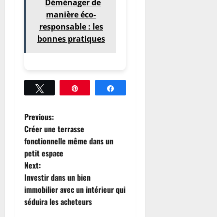
Déménager de
manière éco-
responsable : les
bonnes pratiques
Tweetez
Épingle
Partagez
P
Previous:
Créer une terrasse
o
fonctionnelle même dans un
petit espace
s
Next:
t
Investir dans un bien
immobilier avec un intérieur qui
n
séduira les acheteurs