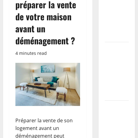
préparer la vente
les 5 colles
les plus
de votre maison
efficaces
avant un
testées et
comparées
déménagement ?
Installer
4 minutes read
une buse
béton soi-
même : le
guide du
parfait
bricoleur
Reboucher,
lisser,
Préparer la vente de son
peindre : le
logement avant un
kit
déménagement peut
indispensable