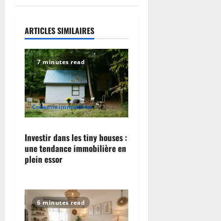
a
v
ARTICLES SIMILAIRES
i
g
7 minutes read
a
t
Conseils immobilier
i
Investir dans les tiny houses :
o
une tendance immobilière en
plein essor
n
6 minutes read